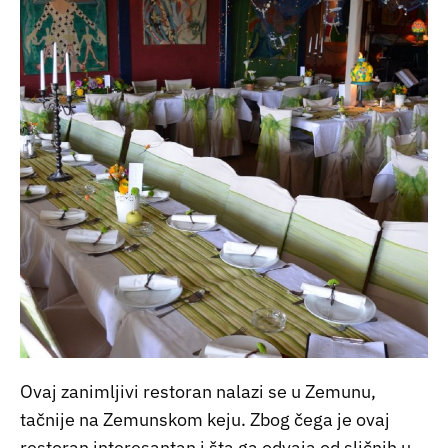
Ovaj zanimljivi restoran nalazi se u Zemunu,
tačnije na Zemunskom keju. Zbog čega je ovaj
restoran interesantan i šta ga odvaja od sličnih u