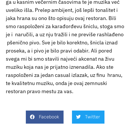
ga u kasnim večernim časovima te je muzika već
uveliko išla. Prelep ambijent, još lepši tonalitet i
jaka hrana su ono što opisuju ovaj restoran. Bili
smo raspoloženi za karađorđevu šniclu, stoga smo
je i naručili, a uz nju tražili i ne previše rashlađeno
pšenično pivo. Sve je bilo korektno, šnicla iznad
proseka, a i pivo je bilo pravi odabir. Ali pored
svega mi bi smo stavili najveći akcenat na živu
muziku koja nas je prijatno iznenadila. Ako ste
raspoloženi za jedan casual izlazak, uz finu hranu,
te kvalitetnu muziku, onda je ovaj zemnuski
restoran pravo mestu za vas.
Facebook
Twitter