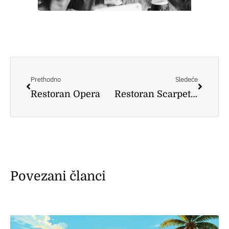
Prev
Следе
Prethodno
Sledeće
Restoran Opera
Restoran Scarpetta
Povezani članci