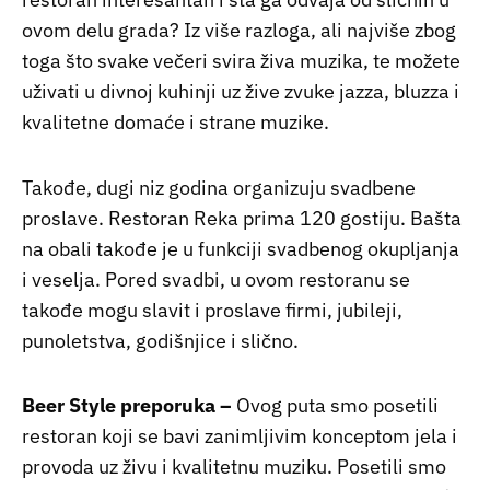
ovom delu grada? Iz više razloga, ali najviše zbog
toga što svake večeri svira živa muzika, te možete
uživati u divnoj kuhinji uz žive zvuke jazza, bluzza i
kvalitetne domaće i strane muzike.
Takođe, dugi niz godina organizuju svadbene
proslave. Restoran Reka prima 120 gostiju. Bašta
na obali takođe je u funkciji svadbenog okupljanja
i veselja. Pored svadbi, u ovom restoranu se
takođe mogu slavit i proslave firmi, jubileji,
punoletstva, godišnjice i slično.
Beer Style preporuka –
Ovog puta smo posetili
restoran koji se bavi zanimljivim konceptom jela i
provoda uz živu i kvalitetnu muziku. Posetili smo