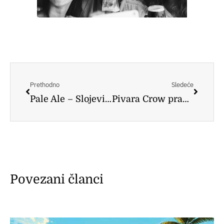
Prev
Следе
Prethodno
Sledeće
Pale Ale – Slojevita aroma i beskrajna varijacija ukusa
Pivara Crow pravi najbolje kraft pivo u Srbiji
Povezani članci