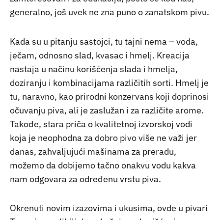
generalno, još uvek ne zna puno o zanatskom pivu.
Kada su u pitanju sastojci, tu tajni nema – voda,
ječam, odnosno slad, kvasac i hmelj. Kreacija
nastaja u načinu korišćenja slada i hmelja,
doziranju i kombinacijama različitih sorti. Hmelj je
tu, naravno, kao prirodni konzervans koji doprinosi
očuvanju piva, ali je zaslužan i za različite arome.
Takođe, stara priča o kvalitetnoj izvorskoj vodi
koja je neophodna za dobro pivo više ne važi jer
danas, zahvaljujući mašinama za preradu,
možemo da dobijemo tačno onakvu vodu kakva
nam odgovara za određenu vrstu piva.
Okrenuti novim izazovima i ukusima, ovde u pivari