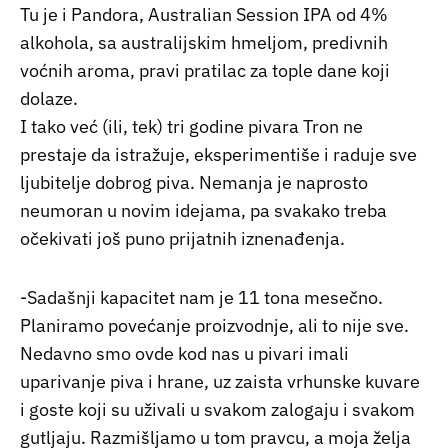
Tu je i Pandora, Australian Session IPA od 4%
alkohola, sa australijskim hmeljom, predivnih
voćnih aroma, pravi pratilac za tople dane koji
dolaze.
I tako već (ili, tek) tri godine pivara Tron ne
prestaje da istražuje, eksperimentiše i raduje sve
ljubitelje dobrog piva. Nemanja je naprosto
neumoran u novim idejama, pa svakako treba
očekivati još puno prijatnih iznenađenja.
-Sadašnji kapacitet nam je 11 tona mesečno.
Planiramo povećanje proizvodnje, ali to nije sve.
Nedavno smo ovde kod nas u pivari imali
uparivanje piva i hrane, uz zaista vrhunske kuvare
i goste koji su uživali u svakom zalogaju i svakom
gutljaju. Razmišljamo u tom pravcu, a moja želja