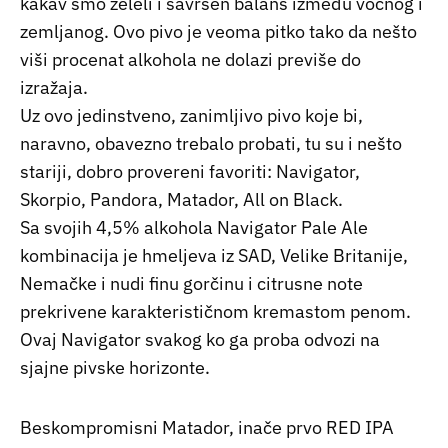
kakav smo želeli i savršen balans između voćnog i
zemljanog. Ovo pivo je veoma pitko tako da nešto
viši procenat alkohola ne dolazi previše do
izražaja.
Uz ovo jedinstveno, zanimljivo pivo koje bi,
naravno, obavezno trebalo probati, tu su i nešto
stariji, dobro provereni favoriti: Navigator,
Skorpio, Pandora, Matador, All on Black.
Sa svojih 4,5% alkohola Navigator Pale Ale
kombinacija je hmeljeva iz SAD, Velike Britanije,
Nemačke i nudi finu gorčinu i citrusne note
prekrivene karakterističnom kremastom penom.
Ovaj Navigator svakog ko ga proba odvozi na
sjajne pivske horizonte.
Beskompromisni Matador, inače prvo RED IPA