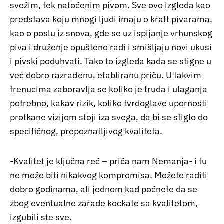
svežim, tek natočenim pivom. Sve ovo izgleda kao
predstava koju mnogi ljudi imaju o kraft pivarama,
kao o poslu iz snova, gde se uz ispijanje vrhunskog
piva i druženje opušteno radi i smišljaju novi ukusi
i pivski poduhvati. Tako to izgleda kada se stigne u
već dobro razrađenu, etabliranu priču. U takvim
trenucima zaboravlja se koliko je truda i ulaganja
potrebno, kakav rizik, koliko tvrdoglave upornosti
protkane vizijom stoji iza svega, da bi se stiglo do
specifičnog, prepoznatljivog kvaliteta.
-Kvalitet je ključna reč – priča nam Nemanja- i tu
ne može biti nikakvog kompromisa. Možete raditi
dobro godinama, ali jednom kad počnete da se
zbog eventualne zarade kockate sa kvalitetom,
izgubili ste sve.