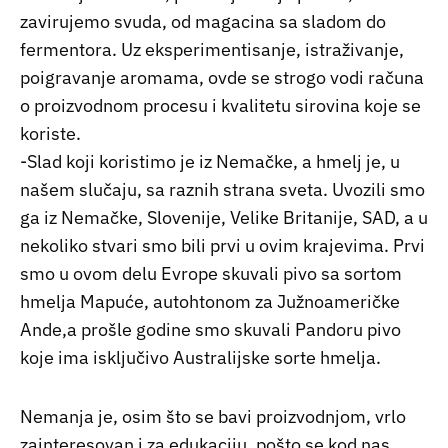
zavirujemo svuda, od magacina sa sladom do
fermentora. Uz eksperimentisanje, istraživanje,
poigravanje aromama, ovde se strogo vodi računa
o proizvodnom procesu i kvalitetu sirovina koje se
koriste.
-Slad koji koristimo je iz Nemačke, a hmelj je, u
našem slučaju, sa raznih strana sveta. Uvozili smo
ga iz Nemačke, Slovenije, Velike Britanije, SAD, a u
nekoliko stvari smo bili prvi u ovim krajevima. Prvi
smo u ovom delu Evrope skuvali pivo sa sortom
hmelja Mapuće, autohtonom za Južnoameričke
Ande,a prošle godine smo skuvali Pandoru pivo
koje ima isključivo Australijske sorte hmelja.
Nemanja je, osim što se bavi proizvodnjom, vrlo
zainteresovan i za edukaciju, pošto se kod nas,