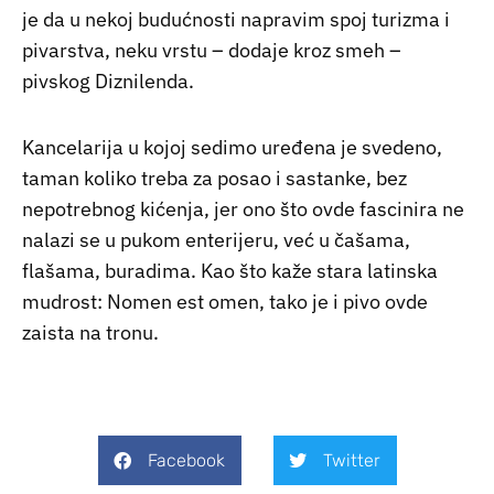
je da u nekoj budućnosti napravim spoj turizma i
pivarstva, neku vrstu – dodaje kroz smeh –
pivskog Diznilenda.
Kancelarija u kojoj sedimo uređena je svedeno,
taman koliko treba za posao i sastanke, bez
nepotrebnog kićenja, jer ono što ovde fascinira ne
nalazi se u pukom enterijeru, već u čašama,
flašama, buradima. Kao što kaže stara latinska
mudrost: Nomen est omen, tako je i pivo ovde
zaista na tronu.
Facebook
Twitter