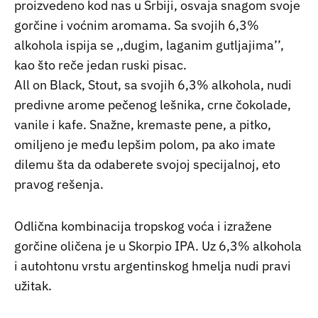
proizvedeno kod nas u Srbiji, osvaja snagom svoje
gorčine i voćnim aromama. Sa svojih 6,3%
alkohola ispija se ,,dugim, laganim gutljajima’’,
kao što reče jedan ruski pisac.
All on Black, Stout, sa svojih 6,3% alkohola, nudi
predivne arome pečenog lešnika, crne čokolade,
vanile i kafe. Snažne, kremaste pene, a pitko,
omiljeno je među lepšim polom, pa ako imate
dilemu šta da odaberete svojoj specijalnoj, eto
pravog rešenja.
Odlična kombinacija tropskog voća i izražene
gorčine oličena je u Skorpio IPA. Uz 6,3% alkohola
i autohtonu vrstu argentinskog hmelja nudi pravi
užitak.