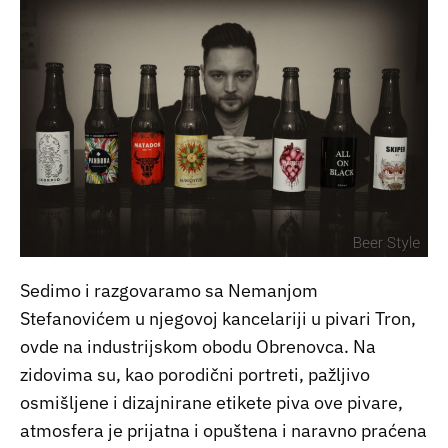
Sedimo i razgovaramo sa Nemanjom
Stefanovićem u njegovoj kancelariji u pivari Tron,
ovde na industrijskom obodu Obrenovca. Na
zidovima su, kao porodični portreti, pažljivo
osmišljene i dizajnirane etikete piva ove pivare,
atmosfera je prijatna i opuštena i naravno praćena