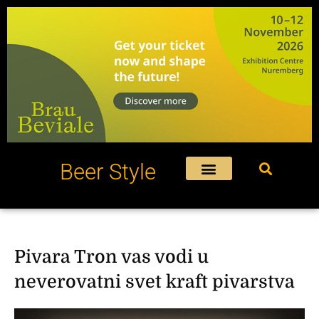
Пређи
на
садржај
Beer Style
Pivara Tron vas vodi u
neverovatni svet kraft pivarstva