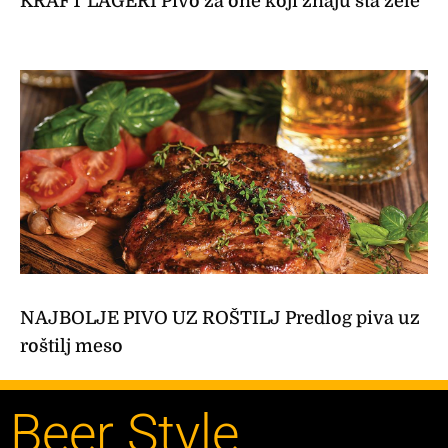
KRAFT LAGERI Pivo za one koji znaju šta žele
NAJBOLJE PIVO UZ ROŠTILJ Predlog piva uz
roštilj meso
Beer Style