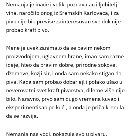
Nemanja je inače i veliki poznavalac i ljubitelj
vina, naročito onog iz Sremskih Karlovaca, i za
pivo nije bio previše zainteresovan sve dok nije
probao kraft pivo.
Mene je uvek zanimalo da se bavim nekom
proizvodnjom, uglavnom hrane, imao sam razne
ideje, hteo da pravim dobre, prirodne sokove,
džemove, kozji sir, i onda sam nekako stigao do
piva. Kada sam probao dobar ejl i polako ušao u
neverovatni svet kraft pivarstva, dileme više nije
bilo. Naravno, prvo sam dugo vremena kuvao i
eksperimentisao po kući, a onda je priča krenula
da se razvija.
Nemanja nas vodi, pokazuje svoju pivaru,