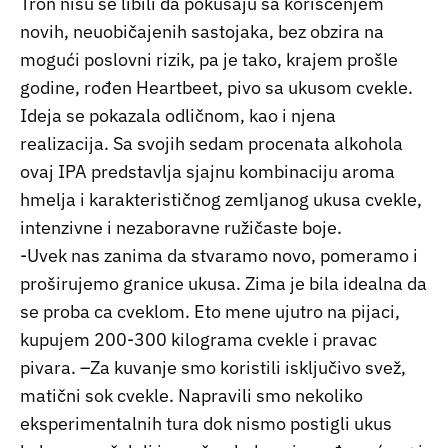
Tron nisu se libili da pokušaju sa korišćenjem
novih, neuobičajenih sastojaka, bez obzira na
mogući poslovni rizik, pa je tako, krajem prošle
godine, rođen Heartbeet, pivo sa ukusom cvekle.
Ideja se pokazala odličnom, kao i njena
realizacija. Sa svojih sedam procenata alkohola
ovaj IPA predstavlja sjajnu kombinaciju aroma
hmelja i karakterističnog zemljanog ukusa cvekle,
intenzivne i nezaboravne ružičaste boje.
-Uvek nas zanima da stvaramo novo, pomeramo i
proširujemo granice ukusa. Zima je bila idealna da
se proba ca cveklom. Eto mene ujutro na pijaci,
kupujem 200-300 kilograma cvekle i pravac
pivara. –Za kuvanje smo koristili isključivo svež,
matični sok cvekle. Napravili smo nekoliko
eksperimentalnih tura dok nismo postigli ukus