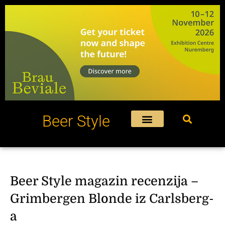
Пређи
на
садржај
Beer Style
Beer Style magazin recenzija –
Grimbergen Blonde iz Carlsberg-
a