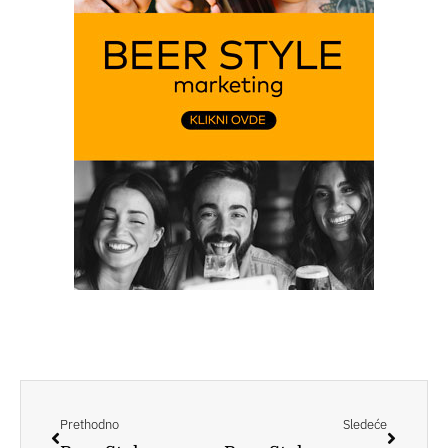
Prev
Следе
Prethodno
Sledeće