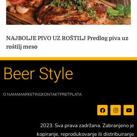
NAJBOLJE PIVO UZ ROŠTILJ Predlog piva uz
roštilj meso
Beer Style
O NAMA
MARKETING
KONTAKT
PRETPLATA
F
I
Y
a
n
o
c
s
u
e
t
t
2023. Sva prava zadržana. Zabranjeno je
b
a
u
o
g
b
kopiranje, reprodukovanje ili distribuiranje