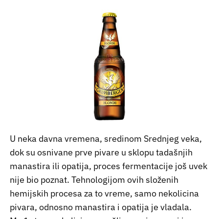
U neka davna vremena, sredinom Srednjeg veka,
dok su osnivane prve pivare u sklopu tadašnjih
manastira ili opatija, proces fermentacije još uvek
nije bio poznat. Tehnologijom ovih složenih
hemijskih procesa za to vreme, samo nekolicina
pivara, odnosno manastira i opatija je vladala.