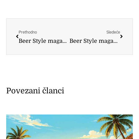
Prev
Следе
Prethodno
Sledeće
Beer Style magazin recenzija – Gvint Pšenično
Beer Style magazin recenzija – Gargojl iz Pivare Crow
Povezani članci