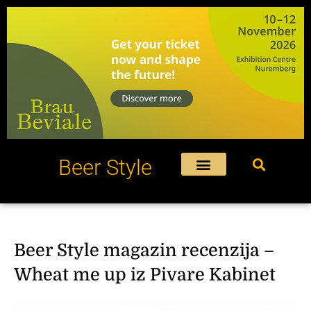
Пређи
на
садржај
Beer Style
Beer Style magazin recenzija –
Wheat me up iz Pivare Kabinet