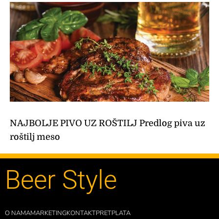
NAJBOLJE PIVO UZ ROŠTILJ Predlog piva uz
roštilj meso
Beer Style
O NAMA
MARKETING
KONTAKT
PRETPLATA