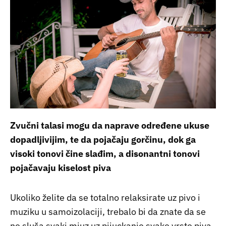
Zvučni talasi mogu da naprave određene ukuse
dopadljivijim, te da pojačaju gorčinu, dok ga
visoki tonovi čine slađim, a disonantni tonovi
pojačavaju kiselost piva
Ukoliko želite da se totalno relaksirate uz pivo i
muziku u samoizolaciji, trebalo bi da znate da se
ne sluša svaki mjuz uz pijuckanje svake vrste piva.