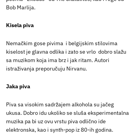
Bob Marlija.
Kisela piva
Nemačkim gose pivima i belgijskim stilovima
kiselost je glavna odlika i zato se vrlo dobro slažu
sa muzikom koja ima brz i jak ritam. Autori
istraživanja preporučuju Nirvanu.
Jaka piva
Piva sa visokim sadržajem alkohola su jačeg
ukusa. Dobro idu ukoliko se sluša eksperimentalna
muzika pa bi uz ovu vrstu piva odlično ide
elektronska, kao i synth-pop iz 80-ih godina.