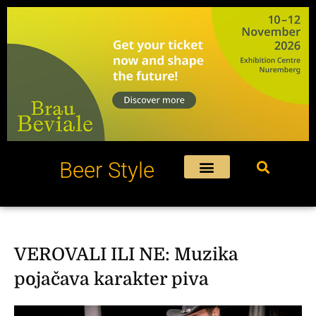
Пређи
на
садржај
Beer Style
VEROVALI ILI NE: Muzika
pojačava karakter piva