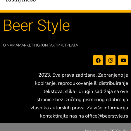
Beer Style
O NAMA
MARKETING
KONTAKT
PRETPLATA
F
I
Y
a
n
o
c
s
u
e
t
t
2023. Sva prava zadržana. Zabranjeno je
b
a
u
o
g
b
kopiranje, reprodukovanje ili distribuiranje
o
r
e
tekstova, slika i drugih sadržaja sa ove
k
a
m
stranice bez izričitog pismenog odobrenja
vlasnika autorskih prava. Za više informacija
kontaktirajte nas na
office@beerstyle.rs