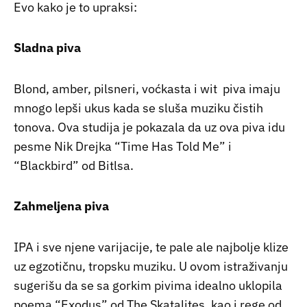
Evo kako je to upraksi:
Sladna piva
Blond, amber, pilsneri, voćkasta i wit piva imaju
mnogo lepši ukus kada se sluša muziku čistih
tonova. Ova studija je pokazala da uz ova piva idu
pesme Nik Drejka “Time Has Told Me” i
“Blackbird” od Bitlsa.
Zahmeljena piva
IPA i sve njene varijacije, te pale ale najbolje klize
uz egzotičnu, tropsku muziku. U ovom istraživanju
sugerišu da se sa gorkim pivima idealno uklopila
poema “Exodus” od The Skatalites, kao i rege od