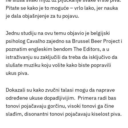
Pitate se kako je to moguće – vrlo lako, jer nauka
je dala objašnjenje za tu pojavu.
Jednu studiju na ovu temu objavio je belgijski
psiholog Cavalho zajedno sa Brussel Beer Project i
poznatim engleskim bendom The Editors, a u
istraživanju su zaključili da treba da isključivo da
slušate muziku koju volite kako biste popravili
ukus piva.
Dokazali su kako zvučni talasi mogu da naprave
određene ukuse dopadljivijim. Primera radi bas
tonovi pojačavaju gorčinu, visoki tonovi ga čine
slađim, disonantni tonovi pojačavaju kiselost piva.