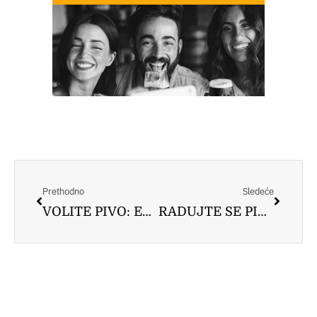
Prev
Следе
Prethodno
Sledeće
VOLITE PIVO: Evo šta ono govori o vašoj ličnosti
RADUJTE SE PIVOPIJE: Nakon ovog teksta umesto vode pićete pivo