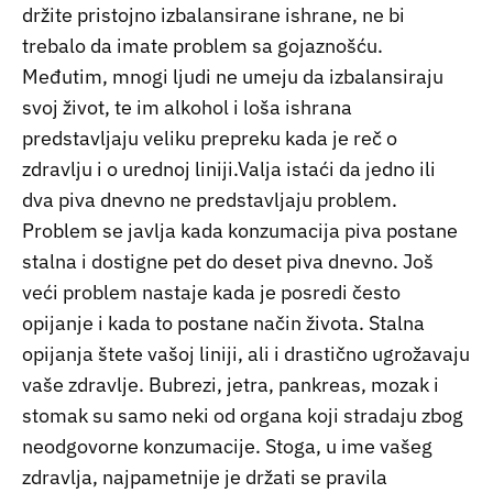
držite pristojno izbalansirane ishrane, ne bi
trebalo da imate problem sa gojaznošću.
Međutim, mnogi ljudi ne umeju da izbalansiraju
svoj život, te im alkohol i loša ishrana
predstavljaju veliku prepreku kada je reč o
zdravlju i o urednoj liniji.Valja istaći da jedno ili
dva piva dnevno ne predstavljaju problem.
Problem se javlja kada konzumacija piva postane
stalna i dostigne pet do deset piva dnevno. Još
veći problem nastaje kada je posredi često
opijanje i kada to postane način života. Stalna
opijanja štete vašoj liniji, ali i drastično ugrožavaju
vaše zdravlje. Bubrezi, jetra, pankreas, mozak i
stomak su samo neki od organa koji stradaju zbog
neodgovorne konzumacije. Stoga, u ime vašeg
zdravlja, najpametnije je držati se pravila