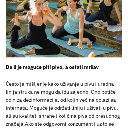
Da li je moguće piti pivo, a ostati mršav
Često je mišljenje kako uživanje u pivu i uredna
linija struka ne mogu da idu zajedno. Ono potiče
od niza dezinformacija, od kojih većina dolazi sa
interneta. Moguće je održati liniju i uživati u pivu,
ali su kvalitet ishrane i količina piva od presudnog
značaja.Ako ste odgovorni konzument i uz to se