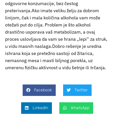
odgovorne konzumacije, bez čestog
preterivanja.Ako imate veliku želju za dobrom
linijom, čak i mala količina alkohola vam može
otežati put do cilja. Problem je što alkohol
drastično usporava vaš metabolizam, a ovaj
proces uslovljava da vam se hrana „lepi“ za struk,
u vidu masnih naslaga.Dobro rešenje je uredna
ishrana koja se pretežno sastoji od žitarica,
nemasnog mesa i masti biljnog porekla, uz
umerenu fizičku aktivnost u vidu šetnje ili trčanja.
Facebook
Twitter
LinkedIn
WhatsApp