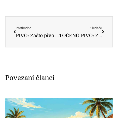
Prev
Следе
Prethodno
Sledeće
PIVO: Zašto pivo opušta
TOČENO PIVO: Za i protiv
Povezani članci