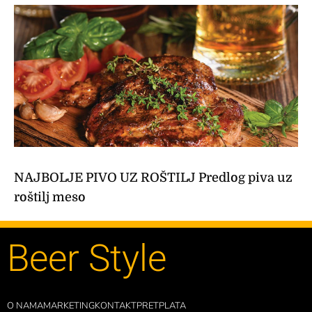
NAJBOLJE PIVO UZ ROŠTILJ Predlog piva uz
roštilj meso
Beer Style
O NAMA
MARKETING
KONTAKT
PRETPLATA