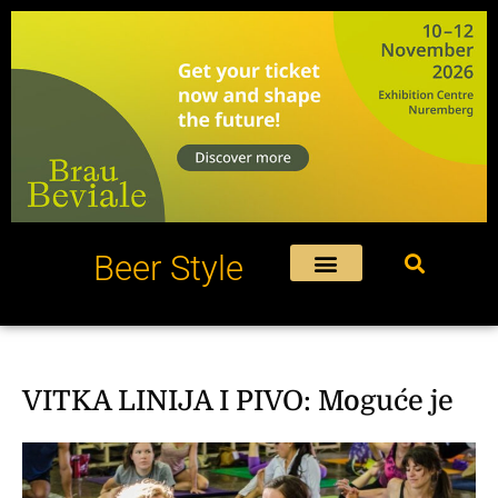
Пређи
на
садржај
Beer Style
VITKA LINIJA I PIVO: Moguće je