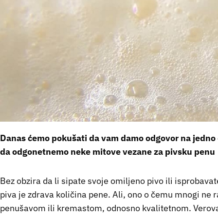
Danas ćemo pokušati da vam damo odgovor na jedno od
da odgonetnemo neke mitove vezane za pivsku penu
Bez obzira da li sipate svoje omiljeno pivo ili isprobava
piva je zdrava količina pene. Ali, ono o čemu mnogi ne ra
penušavom ili kremastom, odnosno kvalitetnom. Verovat