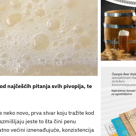
 najčešćih pitanja svih pivopija, te
te neko novo, prva stvar koju tražite kod
zmišljaju jeste to šta čini penu
no većini iznenađujuće, konzistencija