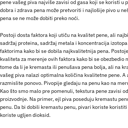
pene vašeg piva najviše zavisi od gasa koji se koristi u p
dobra i zdrava pena može pretvoriti i najlošije pivo u neš
pena se ne može dobiti preko noći.
Postoji dosta faktora koji utiču na kvalitet pene, ali najbi
sadržaj proteina, sadržaj metala i koncentracija izotopa
faktorima kako bi se dobila najkvalitetnija pena. Posto
kvaliteta za merenje ovih faktora kako bi se obezbedio na
tome da li je kremasta ili penušava pena bolja, ali na kr
vašeg piva nalazi optimalna količina kvalitetne pene. A 
razmislite ponovo. Pivopije gledaju na penu kao na meru
Kao što smo malo pre pomenuli, tekstura pene zavisi od 
proizvodnje. Na primer, ejl piva poseduju kremastu penu
penu. Da bi dobili kremastu penu, pivari koriste koristit
koriste ugljen dioksid.