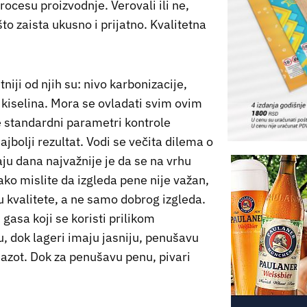
rocesu proizvodnje. Verovali ili ne,
to zaista ukusno i prijatno. Kvalitetna
tniji od njih su: nivo karbonizacije,
 kiselina. Mora se ovladati svim ovim
je standardni parametri kontrole
jbolji rezultat. Vodi se večita dilema o
aju dana najvažnije je da se na vrhu
ako mislite da izgleda pene nije važan,
 kvalitete, a ne samo dobrog izgleda.
gasa koji se koristi prilikom
, dok lageri imaju jasniju, penušavu
i azot. Dok za penušavu penu, pivari