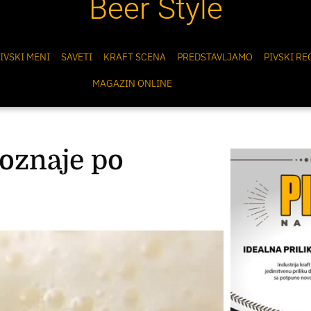
Beer Style
IVSKI MENI
SAVETI
KRAFT SCENA
PREDSTAVLJAMO
PIVSKI RE
MAGAZIN ONLINE
poznaje po