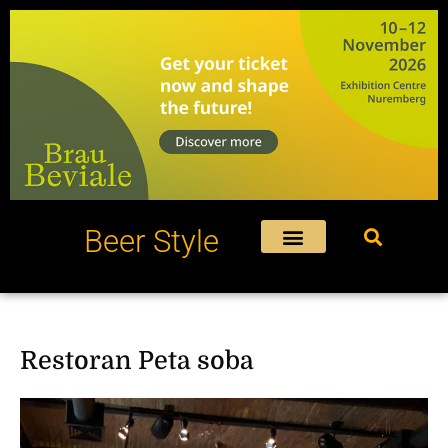
Пређи
на
садржај
Beer Style
Restoran Peta soba