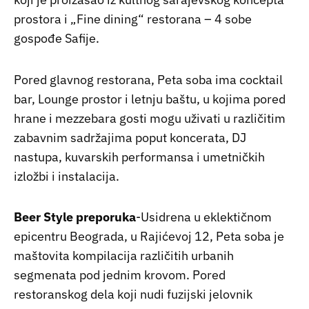
prostora i „Fine dining“ restorana – 4 sobe
gospođe Safije.
Pored glavnog restorana, Peta soba ima cocktail
bar, Lounge prostor i letnju baštu, u kojima pored
hrane i mezzebara gosti mogu uživati u različitim
zabavnim sadržajima poput koncerata, DJ
nastupa, kuvarskih performansa i umetničkih
izložbi i instalacija.
Beer Style preporuka
-Usidrena u eklektičnom
epicentru Beograda, u Rajićevoj 12, Peta soba je
maštovita kompilacija različitih urbanih
segmenata pod jednim krovom. Pored
restoranskog dela koji nudi fuzijski jelovnik