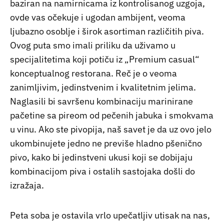
baziran na namirnicama iz kontrolisanog uzgoja,
ovde vas očekuje i ugodan ambijent, veoma
ljubazno osoblje i širok asortiman različitih piva.
Ovog puta smo imali priliku da uživamo u
specijalitetima koji potiču iz „Premium casual“
konceptualnog restorana. Reč je o veoma
zanimljivim, jedinstvenim i kvalitetnim jelima.
Naglasili bi savršenu kombinaciju marinirane
pačetine sa pireom od pečenih jabuka i smokvama
u vinu. Ako ste pivopija, naš savet je da uz ovo jelo
ukombinujete jedno ne previše hladno pšenično
pivo, kako bi jedinstveni ukusi koji se dobijaju
kombinacijom piva i ostalih sastojaka došli do
izražaja.
Peta soba je ostavila vrlo upečatljiv utisak na nas,