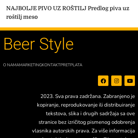
NAJBOLJE PIVO UZ ROŠTILJ Predlog piva uz
roštilj meso
Beer Style
O NAMA
MARKETING
KONTAKT
PRETPLATA
F
I
Y
a
n
o
c
s
u
e
t
t
2023. Sva prava zadržana. Zabranjeno je
b
a
u
o
g
b
kopiranje, reprodukovanje ili distribuiranje
o
r
e
tekstova, slika i drugih sadržaja sa ove
k
a
m
stranice bez izričitog pismenog odobrenja
vlasnika autorskih prava. Za više informacija