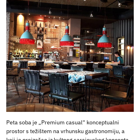
Peta soba je „Premium casual“ konceptualni
prostor s težištem na vrhunsku gastronomiju, a
koji je proizašao iz kultnog sarajevskog koncepta