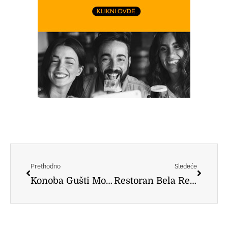
Prev
Следе
Prethodno
Sledeće
Konoba Gušti Mora
Restoran Bela Reka