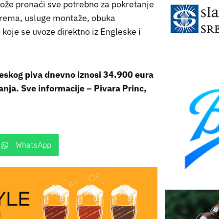
c može pronaći sve potrebno za pokretanje
oprema, usluge montaže, obuka
a koje se uvoze direktno iz Engleske i
leskog piva dnevno iznosi 34.900 eura
anja. Sve informacije – Pivara Princ,
WhatsApp