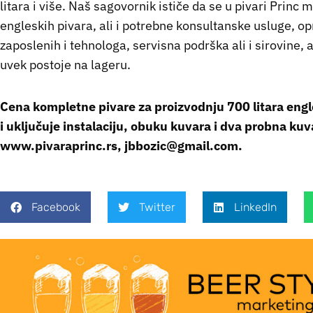
litara i više. Naš sagovornik ističe da se u pivari Prin
engleskih pivara, ali i potrebne konsultanske usluge, 
zaposlenih i tehnologa, servisna podrška ali i sirovine, 
uvek postoje na lageru.
Cena kompletne pivare za proizvodnju 700 litara eng
i uključuje instalaciju, obuku kuvara i dva probna kuv
www.pivaraprinc.rs, jbbozic@gmail.com.
Facebook
Twitter
LinkedIn