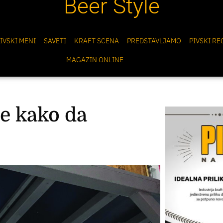
Beer Style
IVSKI MENI
SAVETI
KRAFT SCENA
PREDSTAVLJAMO
PIVSKI RE
MAGAZIN ONLINE
je kako da