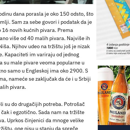
odinu dana porasla je oko 150 odsto, što
zemlji. Sam za sebe govori i podatak da je
o 16 novih kućnih pivara. Prema
ano više od 40 malih pivara. Najviše ih
iša. Njihov udeo na tržištu još je nizak
e. Kapaciteti im variraju od jednog
 da su male pivare veoma popularne u
utno samo u Engleskoj ima oko 2900. S
ma, nameće se zaključak da će i u Srbiji
alih pivara.
li su do drugačijih potreba. Potrošač
, čak i egzotično. Sada nam na tržište
a. Uprkos činjenici da mnoge velike
žištu, one nisu u stanju da spreče