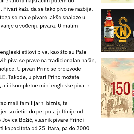
 direktno ili najkraćim putem do
 Pivari kažu da se tako pivo ne razbija.
g toga se male pivare lakše snalaze u
učivanje u vođenju pivara. U malim
ngleski stilovi piva, kao što su Pale
 ovih piva se prave na tradicionalan način,
oljice. U pivari Princ se proizvode
ALE. Takođe, u pivari Princ možete
, ali i kompletne mini engleske pivare.
o mali familijarni biznis, te
 su četiri do pet puta jeftinije od
 Jovica Božić, vlasnik pivare Princ i
ti kapaciteta od 25 litara, pa do 2000