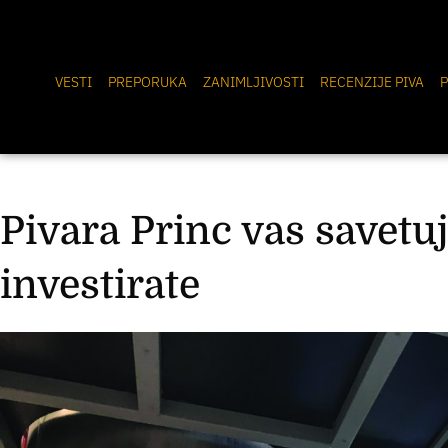
VESTI
PREPORUKA
ZANIMLJIVOSTI
RECENZIJE PIVA
P
Pivara Princ vas savetu
investirate