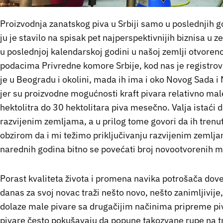
Proizvodnja zanatskog piva u Srbiji samo u poslednjih g
ju je stavilo na spisak pet najperspektivnijih biznisa u 
u poslednjoj kalendarskoj godini u našoj zemlji otvoren
podacima Privredne komore Srbije, kod nas je registrov
je u Beogradu i okolini, mada ih ima i oko Novog Sada i N
jer su proizvodne mogućnosti kraft pivara relativno mal
hektolitra do 30 hektolitara piva mesečno. Valja istaći
razvijenim zemljama, a u prilog tome govori da ih tren
obzirom da i mi težimo priključivanju razvijenim zemlja
narednih godina bitno se povećati broj novootvorenih m
Porast kvaliteta života i promena navika potrošača dove
danas za svoj novac traži nešto novo, nešto zanimljivije
dolaze male pivare sa drugačijim načinima pripreme piv
pivare često pokušavaju da popune takozvane rupe na tr