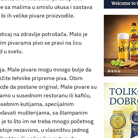
de sa malima u smislu ukusa i sastava
bi ih velike pivare proizvodile.
ticaj na zdravlje potrošača. Malo je
vim pivarama pivo se pravi na licu
d u svetu.
mija. Male pivare mogu mnogo bolje da
zličite tehnike pripreme piva. Obim
može da postane original. Male pivare su
amo u susednom restoranu ili kafiću,
posebnim kutijama, specijalnim
rodavati mušterijama, sa štampanim
a je to što im ne treba mnogo početnog
ostoje nezavisno, u vlasništvu jednog