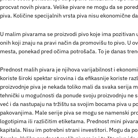
procvat novih pivara. Velike pivare ne mogu da se pore
piva. Količine specijalnih vrsta piva nisu ekonomične da 
U malim pivarama se proizvodi pivo koje ima pozitivan u
onih koji znaju na pravi način da promovišu to pivo. U o
mesta, ponekad pred očima potrošača. To je danas tren
Prednost malih pivara je njihova varijabilnost i ekono
koriste široki spektar sirovina i da efikasnije koriste ra
proizvodnje piva je nekada toliko mali da svaka serija 
tehnički u mogućnosti da ponude svoju proizvodnju ne s
već i da nastupaju na tržištu sa svojim bocama piva u 
pakovanjima. Male serije piva se mogu se namenski p
logotipima ili različitim etiketama. Prednost mini pivar
kapitala. Nisu im potrebni strani investitori. Mogu da p