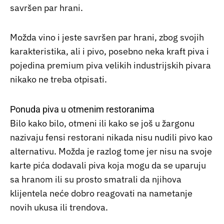
savršen par hrani.
Možda vino i jeste savršen par hrani, zbog svojih
karakteristika, ali i pivo, posebno neka kraft piva i
pojedina premium piva velikih industrijskih pivara
nikako ne treba otpisati.
Ponuda piva u otmenim restoranima
Bilo kako bilo, otmeni ili kako se još u žargonu
nazivaju fensi restorani nikada nisu nudili pivo kao
alternativu. Možda je razlog tome jer nisu na svoje
karte pića dodavali piva koja mogu da se uparuju
sa hranom ili su prosto smatrali da njihova
klijentela neće dobro reagovati na nametanje
novih ukusa ili trendova.