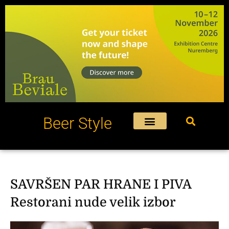
Пређи
на
садржај
Beer Style
SAVRŠEN PAR HRANE I PIVA
Restorani nude velik izbor