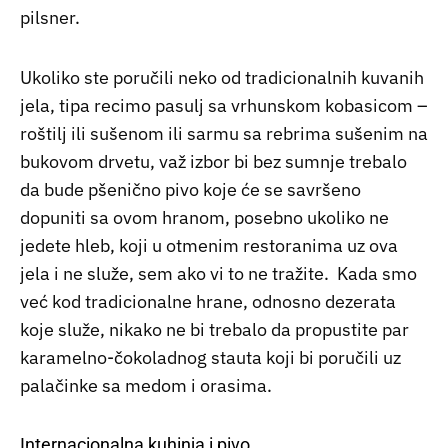
pilsner.
Ukoliko ste poručili neko od tradicionalnih kuvanih
jela, tipa recimo pasulj sa vrhunskom kobasicom –
roštilj ili sušenom ili sarmu sa rebrima sušenim na
bukovom drvetu, važ izbor bi bez sumnje trebalo
da bude pšenično pivo koje će se savršeno
dopuniti sa ovom hranom, posebno ukoliko ne
jedete hleb, koji u otmenim restoranima uz ova
jela i ne služe, sem ako vi to ne tražite. Kada smo
već kod tradicionalne hrane, odnosno dezerata
koje služe, nikako ne bi trebalo da propustite par
karamelno-čokoladnog stauta koji bi poručili uz
palačinke sa medom i orasima.
Internacionalna kuhinja i pivo