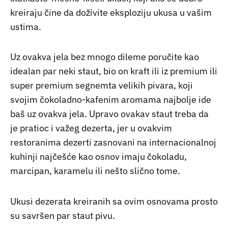
kreiraju čine da doživite eksploziju ukusa u vašim
ustima.
Uz ovakva jela bez mnogo dileme poručite kao
idealan par neki staut, bio on kraft ili iz premium ili
super premium segnemta velikih pivara, koji
svojim čokoladno-kafenim aromama najbolje ide
baš uz ovakva jela. Upravo ovakav staut treba da
je pratioc i važeg dezerta, jer u ovakvim
restoranima dezerti zasnovani na internacionalnoj
kuhinji najčešće kao osnov imaju čokoladu,
marcipan, karamelu ili nešto slično tome.
Ukusi dezerata kreiranih sa ovim osnovama prosto
su savršen par staut pivu.