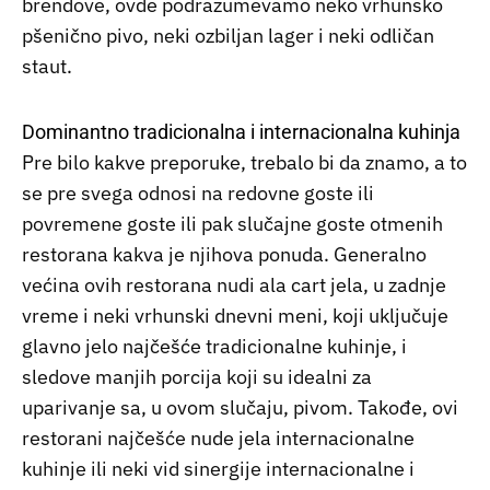
brendove, ovde podrazumevamo neko vrhunsko
pšenično pivo, neki ozbiljan lager i neki odličan
staut.
Dominantno tradicionalna i internacionalna kuhinja
Pre bilo kakve preporuke, trebalo bi da znamo, a to
se pre svega odnosi na redovne goste ili
povremene goste ili pak slučajne goste otmenih
restorana kakva je njihova ponuda. Generalno
većina ovih restorana nudi ala cart jela, u zadnje
vreme i neki vrhunski dnevni meni, koji uključuje
glavno jelo najčešće tradicionalne kuhinje, i
sledove manjih porcija koji su idealni za
uparivanje sa, u ovom slučaju, pivom. Takođe, ovi
restorani najčešće nude jela internacionalne
kuhinje ili neki vid sinergije internacionalne i