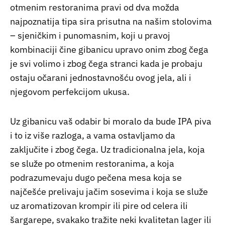
otmenim restoranima pravi od dva možda
najpoznatija tipa sira prisutna na našim stolovima
– sjeničkim i punomasnim, koji u pravoj
kombinaciji čine gibanicu upravo onim zbog čega
je svi volimo i zbog čega stranci kada je probaju
ostaju očarani jednostavnošću ovog jela, ali i
njegovom perfekcijom ukusa.
Uz gibanicu vaš odabir bi moralo da bude IPA piva
i to iz više razloga, a vama ostavljamo da
zaključite i zbog čega. Uz tradicionalna jela, koja
se služe po otmenim restoranima, a koja
podrazumevaju dugo pečena mesa koja se
najčešće prelivaju jačim sosevima i koja se služe
uz aromatizovan krompir ili pire od celera ili
šargarepe, svakako tražite neki kvalitetan lager ili