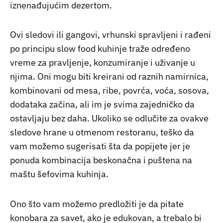
iznenađujućim dezertom.
Ovi sledovi ili gangovi, vrhunski spravljeni i rađeni
po principu slow food kuhinje traže određeno
vreme za pravljenje, konzumiranje i uživanje u
njima. Oni mogu biti kreirani od raznih namirnica,
kombinovani od mesa, ribe, povrća, voća, sosova,
dodataka začina, ali im je svima zajedničko da
ostavljaju bez daha. Ukoliko se odlučite za ovakve
sledove hrane u otmenom restoranu, teško da
vam možemo sugerisati šta da popijete jer je
ponuda kombinacija beskonačna i puštena na
maštu šefovima kuhinja.
Ono što vam možemo predložiti je da pitate
konobara za savet, ako je edukovan, a trebalo bi