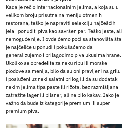
Kada je reč o internacionalnim jelima, a koja su u
velikom broju prisutna na meniju otmenih
restorana, teško je napraviti selekciju najčešćih
jela i ponuditi piva kao savršen par. Teško jeste, ali
nemoguće nije. I ovde ćemo poći sa stanovišta šta
je najčešće u ponudi i pokušaćemo da
generalizujemo i prilagodimo piva ukusima hrane.
Ukoliko se opredelite za neku ribu ili morske
plodove sa menija, bilo da su oni pravljeni na grilu
i posluženi uz neki salatni prilog ili da su dodatak
nekim jelima tipa paste ili rižota, bez razmišljana
zatražite lager ili pilsner, ali ne bilo kakav. Jako je
važno da bude iz kategorije premium ili super
premium piva.