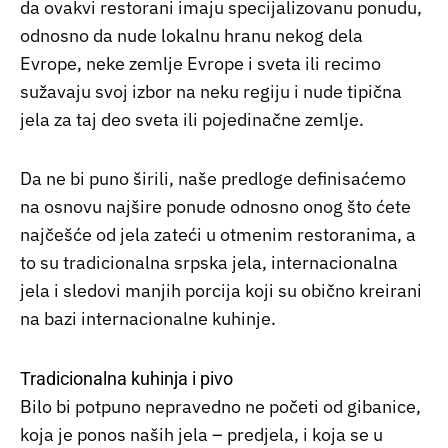
da ovakvi restorani imaju specijalizovanu ponudu,
odnosno da nude lokalnu hranu nekog dela
Evrope, neke zemlje Evrope i sveta ili recimo
sužavaju svoj izbor na neku regiju i nude tipična
jela za taj deo sveta ili pojedinačne zemlje.
Da ne bi puno širili, naše predloge definisaćemo
na osnovu najšire ponude odnosno onog što ćete
najčešće od jela zateći u otmenim restoranima, a
to su tradicionalna srpska jela, internacionalna
jela i sledovi manjih porcija koji su obično kreirani
na bazi internacionalne kuhinje.
Tradicionalna kuhinja i pivo
Bilo bi potpuno nepravedno ne početi od gibanice,
koja je ponos naših jela – predjela, i koja se u