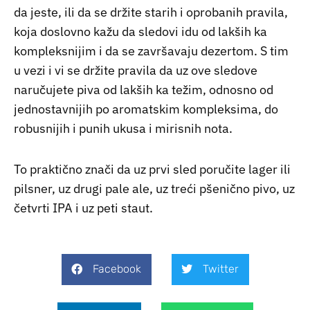
da jeste, ili da se držite starih i oprobanih pravila,
koja doslovno kažu da sledovi idu od lakših ka
kompleksnijim i da se završavaju dezertom. S tim
u vezi i vi se držite pravila da uz ove sledove
naručujete piva od lakših ka težim, odnosno od
jednostavnijih po aromatskim kompleksima, do
robusnijih i punih ukusa i mirisnih nota.
To praktično znači da uz prvi sled poručite lager ili
pilsner, uz drugi pale ale, uz treći pšenično pivo, uz
četvrti IPA i uz peti staut.
Facebook
Twitter