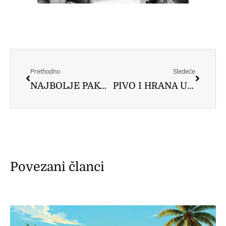
Prev
Следе
Prethodno
Sledeće
NAJBOLJE PAKOVANJE ZA PIVO Na festivalu samo pivo iz limenke
PIVO I HRANA U PABU Poručite kombo meni
Povezani članci