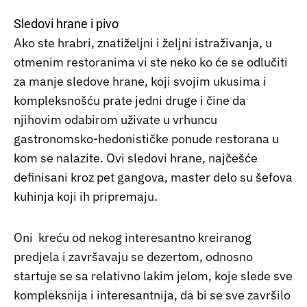
Sledovi hrane i pivo
Ako ste hrabri, znatiželjni i željni istraživanja, u
otmenim restoranima vi ste neko ko će se odlučiti
za manje sledove hrane, koji svojim ukusima i
kompleksnošću prate jedni druge i čine da
njihovim odabirom uživate u vrhuncu
gastronomsko-hedonističke ponude restorana u
kom se nalazite. Ovi sledovi hrane, najčešće
definisani kroz pet gangova, master delo su šefova
kuhinja koji ih pripremaju.
Oni kreću od nekog interesantno kreiranog
predjela i završavaju se dezertom, odnosno
startuje se sa relativno lakim jelom, koje slede sve
kompleksnija i interesantnija, da bi se sve završilo