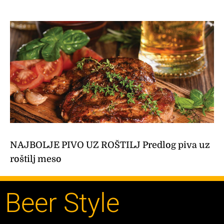
NAJBOLJE PIVO UZ ROŠTILJ Predlog piva uz
roštilj meso
Beer Style