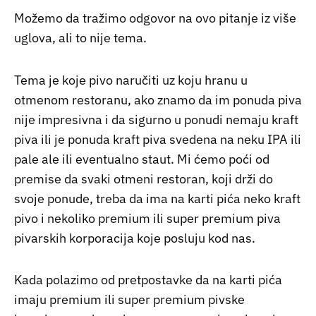
Možemo da tražimo odgovor na ovo pitanje iz više
uglova, ali to nije tema.
Tema je koje pivo naručiti uz koju hranu u
otmenom restoranu, ako znamo da im ponuda piva
nije impresivna i da sigurno u ponudi nemaju kraft
piva ili je ponuda kraft piva svedena na neku IPA ili
pale ale ili eventualno staut. Mi ćemo poći od
premise da svaki otmeni restoran, koji drži do
svoje ponude, treba da ima na karti pića neko kraft
pivo i nekoliko premium ili super premium piva
pivarskih korporacija koje posluju kod nas.
Kada polazimo od pretpostavke da na karti pića
imaju premium ili super premium pivske