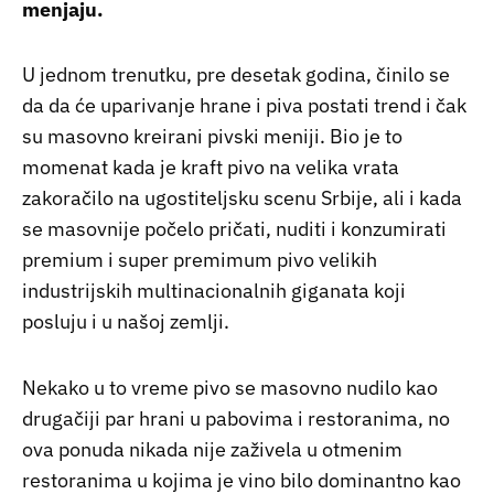
menjaju.
U jednom trenutku, pre desetak godina, činilo se
da da će uparivanje hrane i piva postati trend i čak
su masovno kreirani pivski meniji. Bio je to
momenat kada je kraft pivo na velika vrata
zakoračilo na ugostiteljsku scenu Srbije, ali i kada
se masovnije počelo pričati, nuditi i konzumirati
premium i super premimum pivo velikih
industrijskih multinacionalnih giganata koji
posluju i u našoj zemlji.
Nekako u to vreme pivo se masovno nudilo kao
drugačiji par hrani u pabovima i restoranima, no
ova ponuda nikada nije zaživela u otmenim
restoranima u kojima je vino bilo dominantno kao