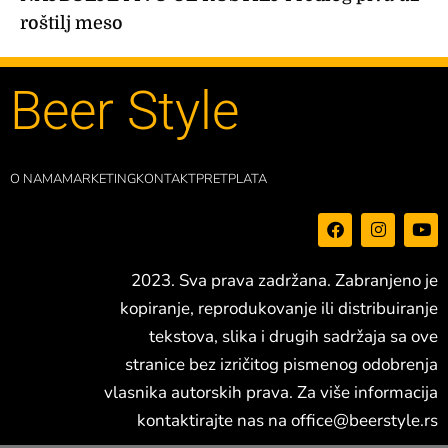
roštilj meso
Beer Style
O NAMA
MARKETING
KONTAKT
PRETPLATA
F
I
Y
a
n
o
c
s
u
e
t
t
2023. Sva prava zadržana. Zabranjeno je
b
a
u
o
g
b
kopiranje, reprodukovanje ili distribuiranje
o
r
e
tekstova, slika i drugih sadržaja sa ove
k
a
m
stranice bez izričitog pismenog odobrenja
vlasnika autorskih prava. Za više informacija
kontaktirajte nas na
office@beerstyle.rs