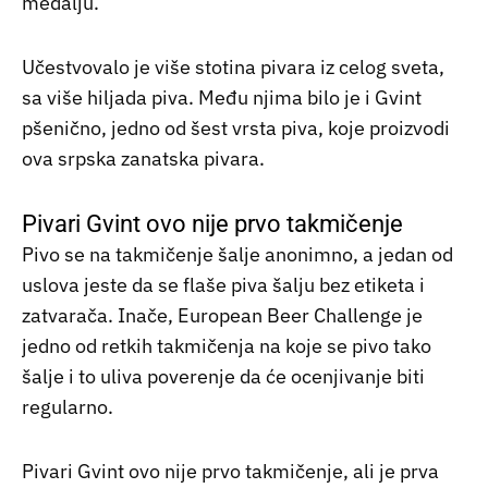
medalju.
Učestvovalo je više stotina pivara iz celog sveta,
sa više hiljada piva. Među njima bilo je i Gvint
pšenično, jedno od šest vrsta piva, koje proizvodi
ova srpska zanatska pivara.
Pivari Gvint ovo nije prvo takmičenje
Pivo se na takmičenje šalje anonimno, a jedan od
uslova jeste da se flaše piva šalju bez etiketa i
zatvarača. Inače, European Beer Challenge je
jedno od retkih takmičenja na koje se pivo tako
šalje i to uliva poverenje da će ocenjivanje biti
regularno.
Pivari Gvint ovo nije prvo takmičenje, ali je prva