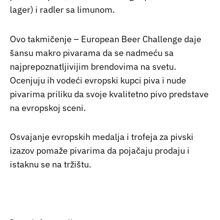
lager) i radler sa limunom.
Ovo takmičenje – European Beer Challenge daje
šansu makro pivarama da se nadmeću sa
najprepoznatljivijim brendovima na svetu.
Ocenjuju ih vodeći evropski kupci piva i nude
pivarima priliku da svoje kvalitetno pivo predstave
na evropskoj sceni.
Osvajanje evropskih medalja i trofeja za pivski
izazov pomaže pivarima da pojačaju prodaju i
istaknu se na tržištu.