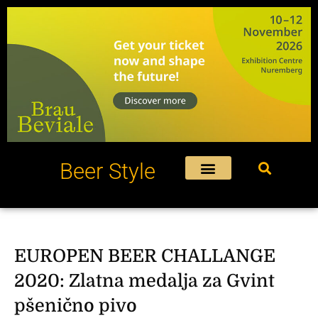
Пређи
на
садржај
Beer Style
EUROPEN BEER CHALLANGE
2020: Zlatna medalja za Gvint
pšenično pivo