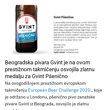
Beogradska pivara Gvint je na ovom
prestižnom takmičenju osvojila zlatnu
medalju za Gvint Pšenično
Na ovogodišnjem prestižnom evropskom
takmičenju
European Beer Challenge 2020
., koje
je održano u Londonu, pšenično pivo zanatske
pivare Gvint iz Beograda, osvojilo je zlatnu