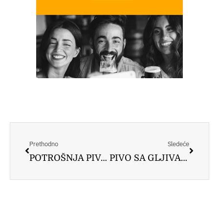
Prev
Следе
Prethodno
Sledeće
POTROŠNJA PIVA U EVROPI: Nemci najveći proizvođači piva, ali Česi najviše potrošači
PIVO SA GLJIVAMA: Da li je na pomolu novi hit