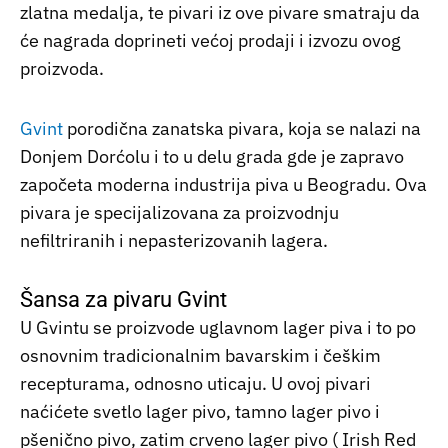
zlatna medalja, te pivari iz ove pivare smatraju da
će nagrada doprineti većoj prodaji i izvozu ovog
proizvoda.
Gvint
porodična zanatska pivara, koja se nalazi na
Donjem Dorćolu i to u delu grada gde je zapravo
započeta moderna industrija piva u Beogradu. Ova
pivara je specijalizovana za proizvodnju
nefiltriranih i nepasterizovanih lagera.
Šansa za pivaru Gvint
U Gvintu se proizvode uglavnom lager piva i to po
osnovnim tradicionalnim bavarskim i češkim
recepturama, odnosno uticaju. U ovoj pivari
naćićete svetlo lager pivo, tamno lager pivo i
pšenično pivo, zatim crveno lager pivo ( Irish Red